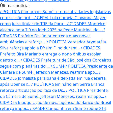
Últimas notícias
/
POLíTICA
Câmara de Sumé retoma atividades legislativas
com sessão ord...
/
GERAL
Lula nomeia Giovanna Mayer
como juíza titular do TRE da Para...
/
CIDADES
Monteiro
alcança nota 7.0 no Ideb 2025 na Rede Municipal de ...
/
CIDADES
Prefeito Dr. Júnior entrega duas novas
ambulâncias e reforça...
/
POLíTICA
Vereador Arymatéia
Silva reforça apoio a Efraim Filho durant...
/
CIDADES
Prefeito Bira Mariano entrega o nono ônibus escolar
dentro d...
/
CIDADES
Prefeitura de São José dos Cordeiros
segue com plenárias do ...
/
SUMé / POLíTICA
Presidente da
Câmara de Sumé, Jeffeson Menezes, reafirma apo...
/
CIDADES
Jornalista paraibana é deixada em rua deserta
após Uber se r...
/
POLíTICA
Seminário em Serra Branca
reforça articulação política de Dr...
/
POLíTICA
Presidente
da Câmara de Sumé, Jeffeson Menezes, reafirma apo...
/
CIDADES
Inauguração de nova agência do Banco do Brasil
reforça impor...
/
SAúDE
Campanha em Sumé reúne 214