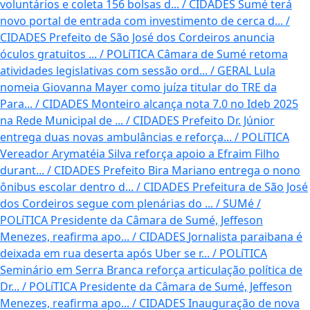
voluntários e coleta 156 bolsas d...
/
CIDADES
Sumé terá
novo portal de entrada com investimento de cerca d...
/
CIDADES
Prefeito de São José dos Cordeiros anuncia
óculos gratuitos ...
/
POLíTICA
Câmara de Sumé retoma
atividades legislativas com sessão ord...
/
GERAL
Lula
nomeia Giovanna Mayer como juíza titular do TRE da
Para...
/
CIDADES
Monteiro alcança nota 7.0 no Ideb 2025
na Rede Municipal de ...
/
CIDADES
Prefeito Dr. Júnior
entrega duas novas ambulâncias e reforça...
/
POLíTICA
Vereador Arymatéia Silva reforça apoio a Efraim Filho
durant...
/
CIDADES
Prefeito Bira Mariano entrega o nono
ônibus escolar dentro d...
/
CIDADES
Prefeitura de São José
dos Cordeiros segue com plenárias do ...
/
SUMé /
POLíTICA
Presidente da Câmara de Sumé, Jeffeson
Menezes, reafirma apo...
/
CIDADES
Jornalista paraibana é
deixada em rua deserta após Uber se r...
/
POLíTICA
Seminário em Serra Branca reforça articulação política de
Dr...
/
POLíTICA
Presidente da Câmara de Sumé, Jeffeson
Menezes, reafirma apo...
/
CIDADES
Inauguração de nova