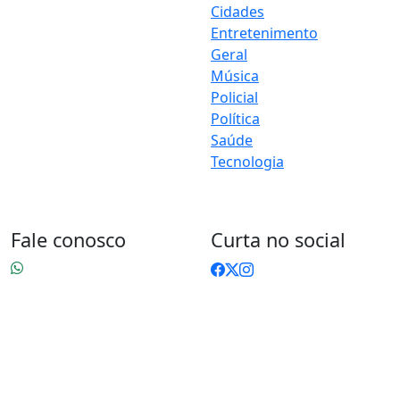
levar até você muito mais do
Cidades
que notícias — aqui você
Entretenimento
encontra um verdadeiro
Geral
universo de informação,
Música
entretenimento e boa
Policial
música. Um espaço dinâmico,
Política
atualizado e pensado para
Saúde
quem quer se manter por
dentro de tudo o que
Tecnologia
acontece, sem abrir mão da
diversão.
Fale conosco
Curta no social
83 9 9603-0110
contato@jacquellineoliveira.com.br
83 9 9603-0110
Sumé