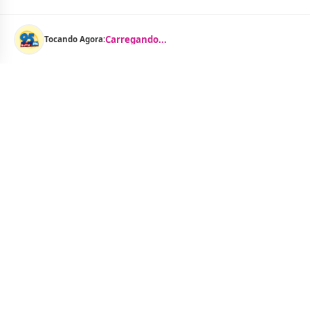
Carregando...
Tocando Agora:
Menu
Notícias
As Curtinhas 
O Portal Jacquelline Oliveira nasce com a
proposta de levar até você muito mais do que
Brasil
notícias — aqui você encontra um verdadeiro
Cidades
universo de informação, entretenimento e boa
Entreteniment
música. Um espaço dinâmico, atualizado e