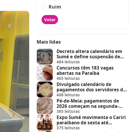
Ruim
Votar
Mais lidas
Decreto altera calendário em
Sumé e define suspensão de
feira de animais e feriados
484 leituras
Concursos têm 183 vagas
abertas na Paraíba
465 leituras
Divulgado calendário de
pagamentos dos servidores do
Estado
408 leituras
Pé-de-Meia: pagamentos de
2026 começam na segunda-
feira (23)
385 leituras
Expo Sumé movimenta o Cariri
paraibano de sexta até
domingo
375 leituras