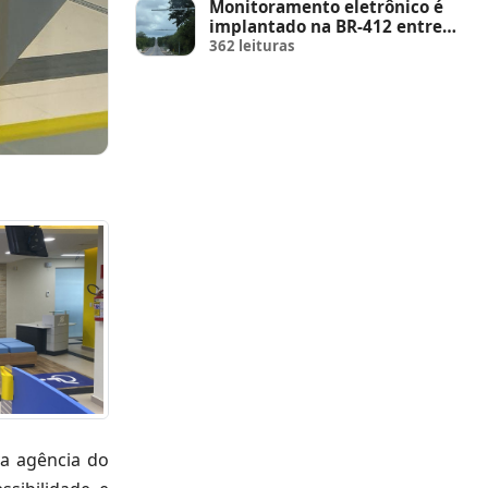
Monitoramento eletrônico é
implantado na BR-412 entre
Monteiro e Sumé, no Cariri para
362 leituras
a agência do