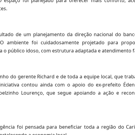
espaço foi planejado para oferecer mais conforto, aces
es.
ltado de um planejamento da direção nacional do banc
 O ambiente foi cuidadosamente projetado para prop
a o público idoso, com estrutura adaptada e atendimento fa
ho do gerente Richard e de toda a equipe local, que tra
iniciativa contou ainda com o apoio do ex-prefeito Éde
 Manoelzinho Lourenço, que segue apoiando a ação e rec
ncia foi pensada para beneficiar toda a região do Cari
ortalecendo a economia local.