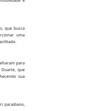
sibilidade e
o, que busca
orcionar uma
cilitado.
balharam para
n Duarte, que
onhecendo sua
ri paraibano,