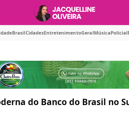
idade
Brasil
Cidades
Entretenimento
Geral
Música
Policial
derna do Banco do Brasil no 