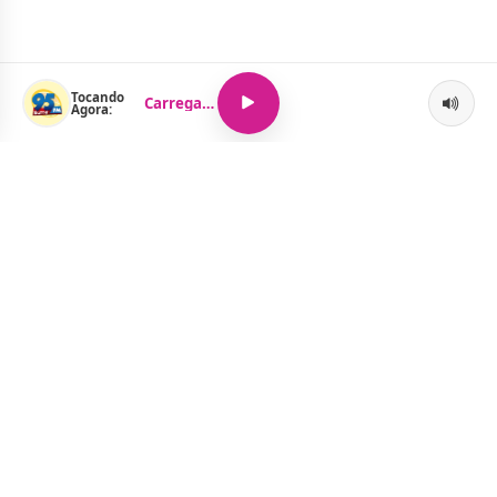
Tocando
Carregando...
Agora:
O Portal Jacquelline Oliveira nasce com a proposta de levar até
você muito mais do que notícias — aqui você encontra um
verdadeiro universo de informação, entretenimento e boa
música. Um espaço dinâmico, atualizado e pensado para quem
quer se manter por dentro de tudo o que acontece, sem abrir
mão da diversão.