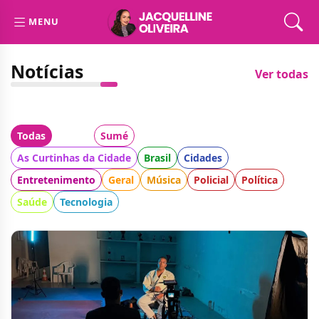
MENU
Notícias
Ver todas
Todas
Cidade:
Sumé
Categoria:
As Curtinhas da Cidade
Brasil
Cidades
Entretenimento
Geral
Música
Policial
Política
Saúde
Tecnologia