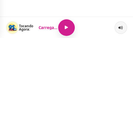
Tocando
Carregando...
Agora:
O Portal Jacquelline Oliveira nasce com a proposta de levar até
você muito mais do que notícias — aqui você encontra um
verdadeiro universo de informação, entretenimento e boa
música. Um espaço dinâmico, atualizado e pensado para quem
quer se manter por dentro de tudo o que acontece, sem abrir
mão da diversão.