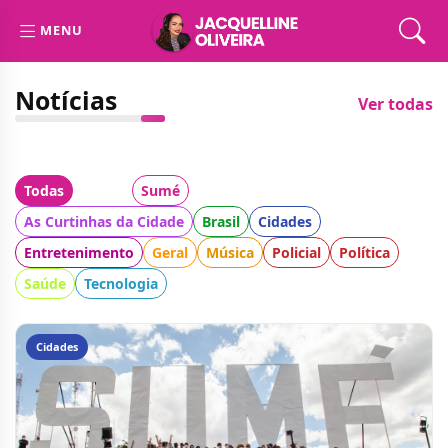
MENU
Notícias
Ver todas
Todas
Cidade:
Sumé
Categoria:
As Curtinhas da Cidade
Brasil
Cidades
Entretenimento
Geral
Música
Policial
Política
Saúde
Tecnologia
Cidades