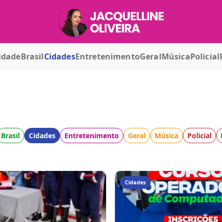
idade
Brasil
Cidades
Entretenimento
Geral
Música
Policial
Brasil
Cidades
Entretenimento
Geral
Música
Policial
Cidades