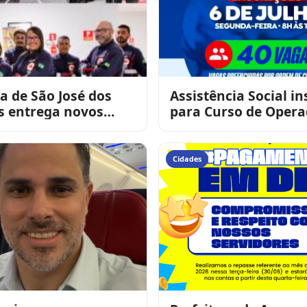
ra de São José dos
Assistência Social in
s entrega novos
para Curso de Opera
tos à equipe do
Computador
eforça valor
Cidades