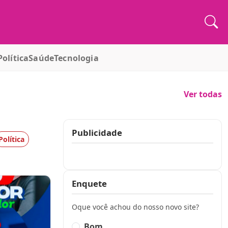
Política
Saúde
Tecnologia
Ver todas
Publicidade
Política
Publicidade
Enquete
Oque você achou do nosso novo site?
Bom