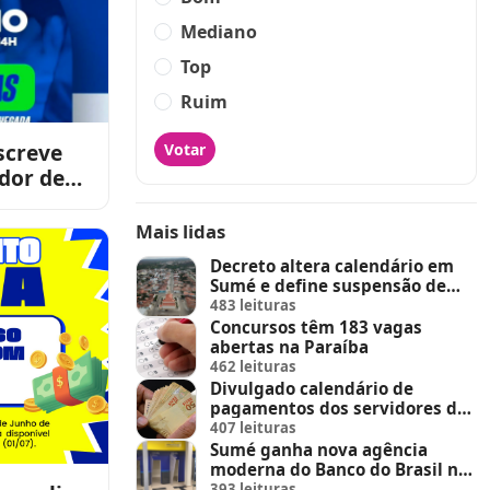
Mediano
Top
Ruim
screve
Votar
dor de
Mais lidas
Decreto altera calendário em
Sumé e define suspensão de
feira de animais e feriados
483 leituras
Concursos têm 183 vagas
abertas na Paraíba
462 leituras
Divulgado calendário de
pagamentos dos servidores do
Estado
407 leituras
Sumé ganha nova agência
moderna do Banco do Brasil no
Sumé Shopping
393 leituras