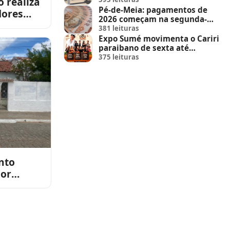
 realiza
Pé-de-Meia: pagamentos de
dores
2026 começam na segunda-
 2026
feira (23)
381 leituras
Expo Sumé movimenta o Cariri
paraibano de sexta até
domingo
375 leituras
nto
or