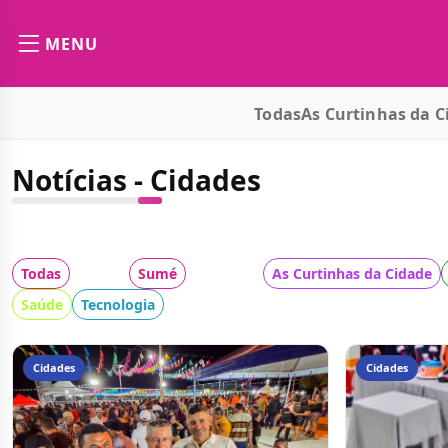
MENU
Todas
As Curtinhas da C
Notícias - Cidades
Todas
Cidade:
Sumé
Categoria:
As Curtinhas da Cidade
Saúde
Tecnologia
Cidades
Cidades