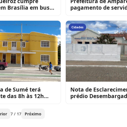
Queiroz cumpre
Prefeitura de Amparo
m Brasília em busca
pagamento de servi
timentos para São
referente a junho de
 Cordeiros
Cidades
ra de Sumé terá
Nota de Esclarecime
te das 8h às 12h
prédio Desembargad
gunda-feira por
Feitosa Ventura
 jogo do Brasi
rior
7 / 17
Próximo