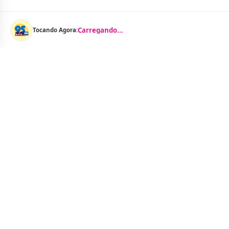
Carregando...
Tocando Agora:
Menu
Notícias
As Curtinhas 
O Portal Jacquelline Oliveira nasce com a
proposta de levar até você muito mais do que
Brasil
notícias — aqui você encontra um verdadeiro
Cidades
universo de informação, entretenimento e boa
Entreteniment
música. Um espaço dinâmico, atualizado e