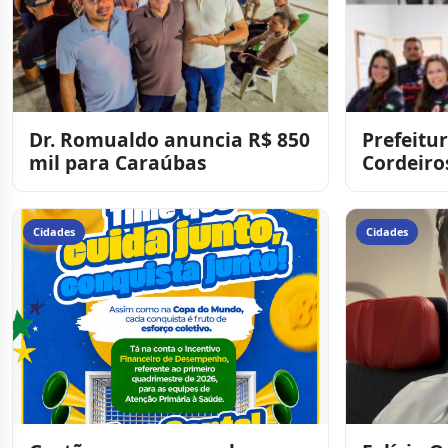
Dr. Romualdo anuncia R$ 850
Prefeitu
mil para Caraúbas
Cordeiro
fardamen
SAMU e r
Cidades
Cidades