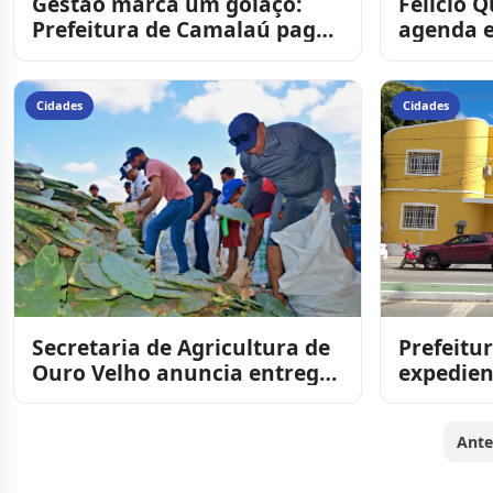
Gestão marca um golaço:
Felício 
Prefeitura de Camalaú paga
agenda e
salários do funcionalismo e
de inves
incentivo por de
José dos
Cidades
Cidades
Secretaria de Agricultura de
Prefeitu
Ouro Velho anuncia entrega
expedien
de raquetes de Palma
nesta se
Califórnia para pr
causa do
Ante