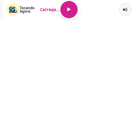
Tocando
Carregando...
Agora:
O Portal Jacquelline Oliveira nasce com a proposta de levar até
você muito mais do que notícias — aqui você encontra um
verdadeiro universo de informação, entretenimento e boa
música. Um espaço dinâmico, atualizado e pensado para quem
quer se manter por dentro de tudo o que acontece, sem abrir
mão da diversão.
Menu
Notícias