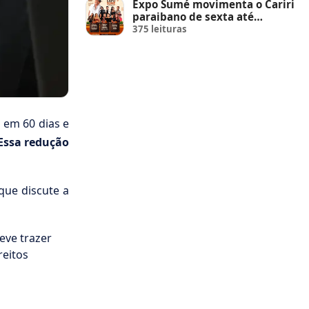
Expo Sumé movimenta o Cariri
paraibano de sexta até
domingo
375 leituras
1 em 60 dias e
Essa redução
que discute a
eve trazer
reitos