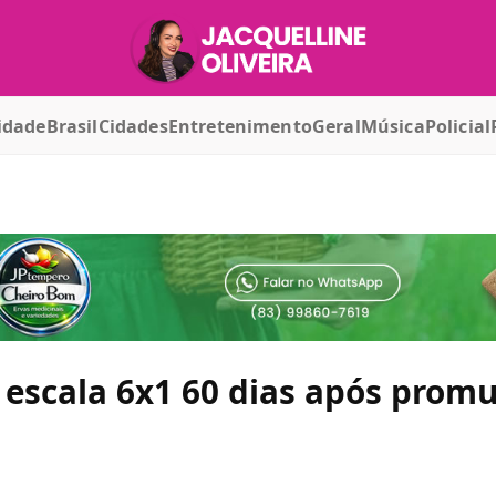
idade
Brasil
Cidades
Entretenimento
Geral
Música
Policial
a escala 6x1 60 dias após prom