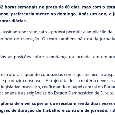
 42 horas semanais no prazo de 60 dias, mas com o est
canso, preferencialmente no domingo. Após um ano, a j
oras diárias.
– assinado por sindicato – poderá permitir a ampliação da 
 período de transição. O texto também não muda jornada
todas as posições sobre a mudança da jornada, em um am
estruturais, quando conduzidas com rigor técnico, transpa
 e produzir consensos. A trajetória dessa matéria deve serv
legislativo brasileiro, reafirmando o papel central do Par
ociedade e as exigências do Estado Democrático de Direito.
loma de nível superior que recebam renda duas vezes e
regras de duração de trabalho e controle de jornada
, sa