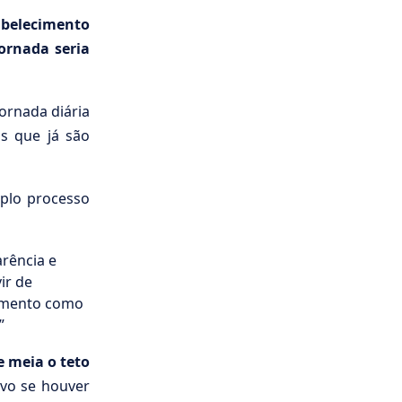
abelecimento
ornada seria
jornada diária
s que já são
plo processo
rência e
ir de
lamento como
”
 meia o teto
lvo se houver