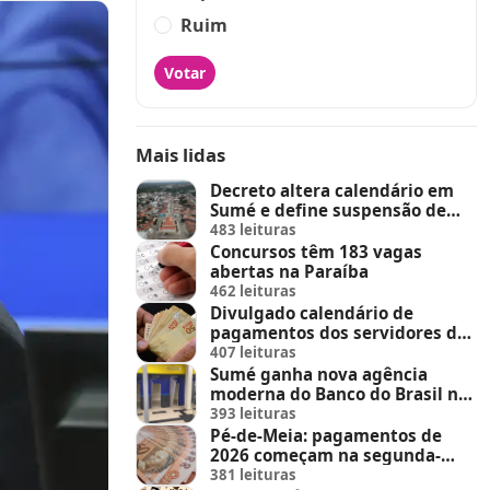
Ruim
Votar
Mais lidas
Decreto altera calendário em
Sumé e define suspensão de
feira de animais e feriados
483 leituras
Concursos têm 183 vagas
abertas na Paraíba
462 leituras
Divulgado calendário de
pagamentos dos servidores do
Estado
407 leituras
Sumé ganha nova agência
moderna do Banco do Brasil no
Sumé Shopping
393 leituras
Pé-de-Meia: pagamentos de
2026 começam na segunda-
feira (23)
381 leituras