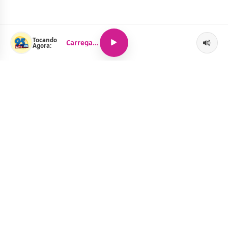
Tocando
Carregando...
Agora:
O Portal Jacquelline Oliveira nasce com a proposta de levar até
você muito mais do que notícias — aqui você encontra um
verdadeiro universo de informação, entretenimento e boa
música. Um espaço dinâmico, atualizado e pensado para quem
quer se manter por dentro de tudo o que acontece, sem abrir
mão da diversão.
Menu