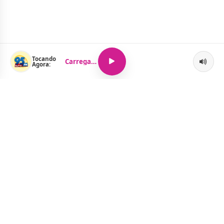
Tocando
Carregando...
Agora:
O Portal Jacquelline Oliveira nasce com a proposta de levar até
você muito mais do que notícias — aqui você encontra um
verdadeiro universo de informação, entretenimento e boa
música. Um espaço dinâmico, atualizado e pensado para quem
quer se manter por dentro de tudo o que acontece, sem abrir
mão da diversão.