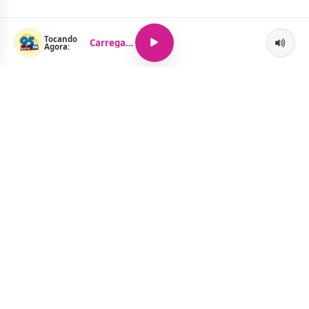
Tocando
Carregando...
Agora:
O Portal Jacquelline Oliveira nasce com a proposta de levar até
você muito mais do que notícias — aqui você encontra um
verdadeiro universo de informação, entretenimento e boa
música. Um espaço dinâmico, atualizado e pensado para quem
quer se manter por dentro de tudo o que acontece, sem abrir
mão da diversão.
Menu