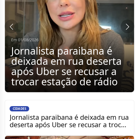
Em 01/08/2026
Vereadores representam
a Câmara de Sumé em
assinatura de contrato
para construção do
Portal de Entrada do
município
CIDADES
Jornalista paraibana é deixada em rua
deserta após Uber se recusar a trocar
estação de rád