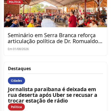
POLíTICA
Seminário em Serra Branca reforça
articulação política de Dr. Romualdo
para a reeleição
Em 01/08/2026
Destaques
Cidades
Jornalista paraibana é deixada em
rua deserta após Uber se recusar a
trocar estação de rádio
Política