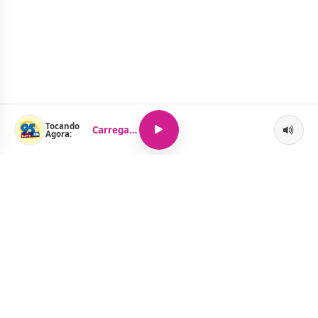
Tocando
Carregando...
Agora:
O Portal Jacquelline Oliveira nasce com a proposta de levar até
você muito mais do que notícias — aqui você encontra um
verdadeiro universo de informação, entretenimento e boa