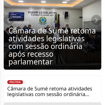
Em 06/08/2026
Monteiro alcança nota
7.0 no Ideb 2025 na
Rede Municipal de
Ensino
POLíTICA
Câmara de Sumé retoma atividades
legislativas com sessão ordinária
após recesso parlamenta