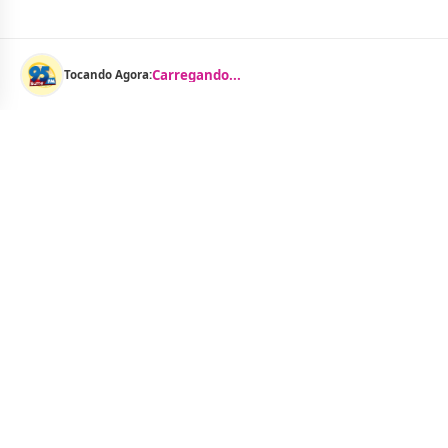
Carregando...
Tocando Agora:
Menu
Notícias
As Curtinhas 
O Portal Jacquelline Oliveira nasce com a
proposta de levar até você muito mais do que
Brasil
notícias — aqui você encontra um verdadeiro
Cidades
universo de informação, entretenimento e boa