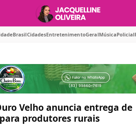
idade
Brasil
Cidades
Entretenimento
Geral
Música
Policial
Ouro Velho anuncia entrega de
para produtores rurais