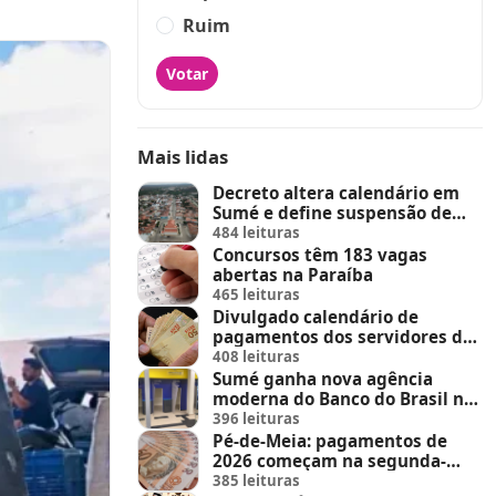
Ruim
Votar
Mais lidas
Decreto altera calendário em
Sumé e define suspensão de
feira de animais e feriados
484 leituras
Concursos têm 183 vagas
abertas na Paraíba
465 leituras
Divulgado calendário de
pagamentos dos servidores do
Estado
408 leituras
Sumé ganha nova agência
moderna do Banco do Brasil no
Sumé Shopping
396 leituras
Pé-de-Meia: pagamentos de
2026 começam na segunda-
feira (23)
385 leituras