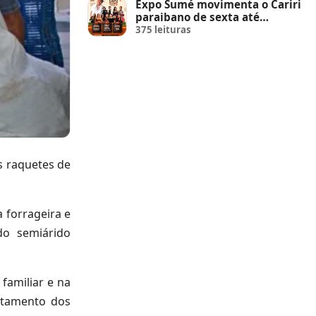
Expo Sumé movimenta o Cariri
paraibano de sexta até
domingo
375 leituras
as raquetes de
 forrageira e
do semiárido
familiar e na
ntamento dos