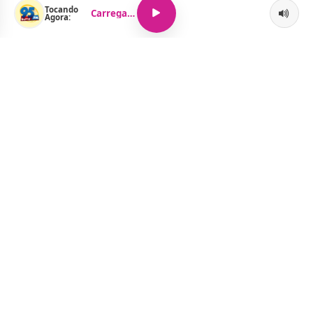
Tocando
Carregando...
Agora:
O Portal Jacquelline Oliveira nasce com a proposta de levar até
você muito mais do que notícias — aqui você encontra um
verdadeiro universo de informação, entretenimento e boa
música. Um espaço dinâmico, atualizado e pensado para quem
quer se manter por dentro de tudo o que acontece, sem abrir
mão da diversão.
Menu
Notícias