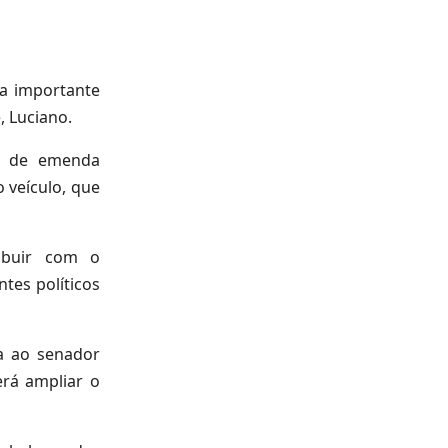
a importante
, Luciano.
io de emenda
 veículo, que
ribuir com o
tes políticos
a ao senador
erá ampliar o