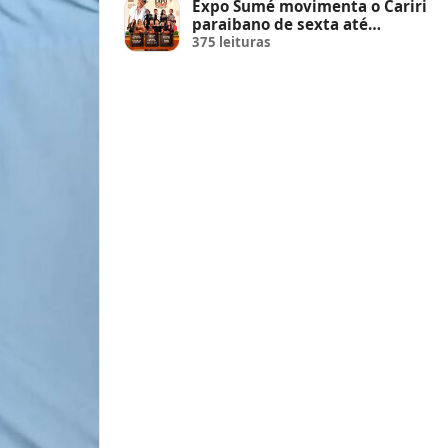
Expo Sumé movimenta o Cariri
paraibano de sexta até
domingo
375 leituras