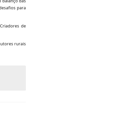
m balanço das
desafios para
Criadores de
utores rurais