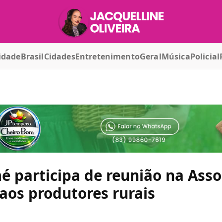
idade
Brasil
Cidades
Entretenimento
Geral
Música
Policial
 participa de reunião na Asso
 aos produtores rurais