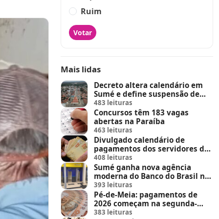
Ruim
Votar
Mais lidas
Decreto altera calendário em
Sumé e define suspensão de
feira de animais e feriados
483 leituras
Concursos têm 183 vagas
abertas na Paraíba
463 leituras
Divulgado calendário de
pagamentos dos servidores do
Estado
408 leituras
Sumé ganha nova agência
moderna do Banco do Brasil no
Sumé Shopping
393 leituras
Pé-de-Meia: pagamentos de
2026 começam na segunda-
feira (23)
383 leituras