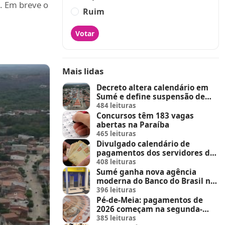
a. Em breve o
Ruim
Votar
Mais lidas
Decreto altera calendário em
Sumé e define suspensão de
feira de animais e feriados
484 leituras
Concursos têm 183 vagas
abertas na Paraíba
465 leituras
Divulgado calendário de
pagamentos dos servidores do
Estado
408 leituras
Sumé ganha nova agência
moderna do Banco do Brasil no
Sumé Shopping
396 leituras
Pé-de-Meia: pagamentos de
2026 começam na segunda-
feira (23)
385 leituras