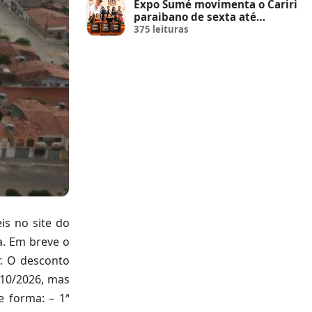
Expo Sumé movimenta o Cariri
paraibano de sexta até
domingo
375 leituras
is no site do
a. Em breve o
r. O desconto
/10/2026, mas
 forma: – 1ª