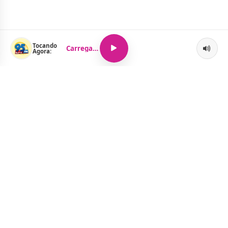
Tocando
Carregando...
Agora:
O Portal Jacquelline Oliveira nasce com a proposta de levar até
você muito mais do que notícias — aqui você encontra um
verdadeiro universo de informação, entretenimento e boa
música. Um espaço dinâmico, atualizado e pensado para quem
quer se manter por dentro de tudo o que acontece, sem abrir
mão da diversão.