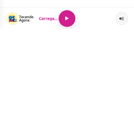
Tocando
Carregando...
Agora:
O Portal Jacquelline Oliveira nasce com a proposta de levar até
você muito mais do que notícias — aqui você encontra um
verdadeiro universo de informação, entretenimento e boa
música. Um espaço dinâmico, atualizado e pensado para quem
quer se manter por dentro de tudo o que acontece, sem abrir
mão da diversão.
Menu