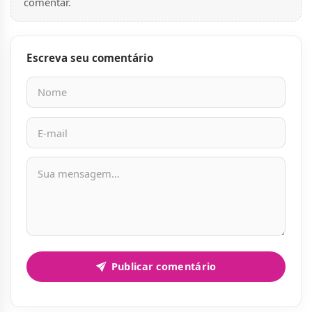
comentar.
Escreva seu comentário
Nome
E-mail
Mensagem
Publicar comentário