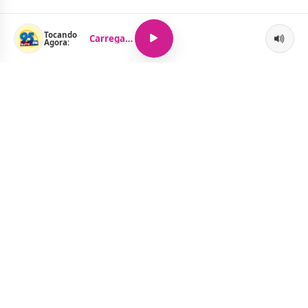
Tocando
Carregando...
Agora:
O Portal Jacquelline Oliveira nasce com a proposta de levar até
você muito mais do que notícias — aqui você encontra um
verdadeiro universo de informação, entretenimento e boa
música. Um espaço dinâmico, atualizado e pensado para quem
quer se manter por dentro de tudo o que acontece, sem abrir
mão da diversão.
Menu