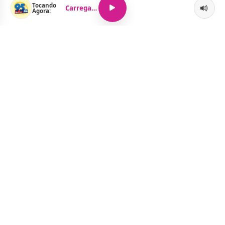
Tocando
Carregando...
Agora:
O Portal Jacquelline Oliveira nasce com a proposta de levar até
você muito mais do que notícias — aqui você encontra um
verdadeiro universo de informação, entretenimento e boa
música. Um espaço dinâmico, atualizado e pensado para quem
quer se manter por dentro de tudo o que acontece, sem abrir
mão da diversão.
Menu
Notícias