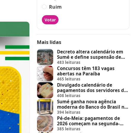
Ruim
Votar
Mais lidas
Decreto altera calendário em
Sumé e define suspensão de
feira de animais e feriados
483 leituras
Concursos têm 183 vagas
abertas na Paraíba
465 leituras
Divulgado calendário de
pagamentos dos servidores do
Estado
408 leituras
Sumé ganha nova agência
moderna do Banco do Brasil no
Sumé Shopping
394 leituras
Pé-de-Meia: pagamentos de
2026 começam na segunda-
feira (23)
385 leituras