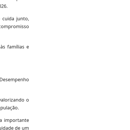
026.
cuida junto,
o compromisso
às famílias e
e Desempenho
valorizando o
pulação.
ma importante
nuidade de um