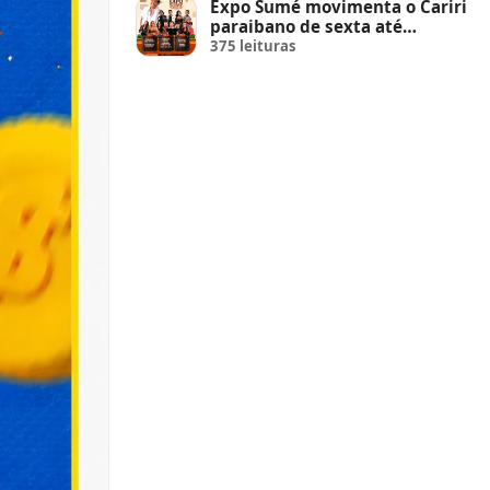
Expo Sumé movimenta o Cariri
paraibano de sexta até
domingo
375 leituras