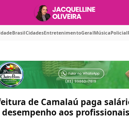
idade
Brasil
Cidades
Entretenimento
Geral
Música
Policial
eitura de Camalaú paga salári
r desempenho aos profissionai