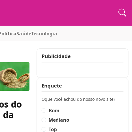
Política
Saúde
Tecnologia
Publicidade
Publicidade
Enquete
Oque você achou do nosso novo site?
os do
Bom
s da
Mediano
Top