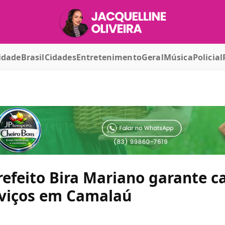
idade
Brasil
Cidades
Entretenimento
Geral
Música
Policial
feito Bira Mariano garante ca
erviços em Camalaú