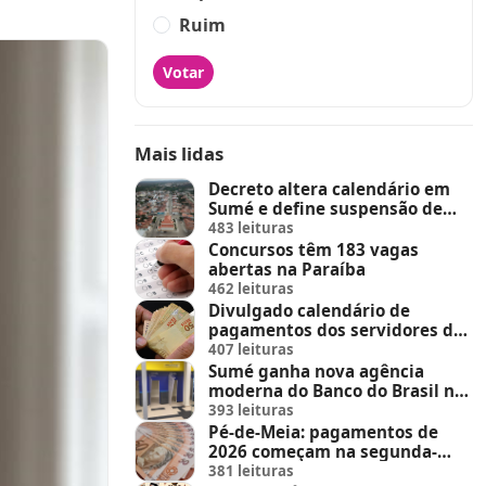
Ruim
Votar
Mais lidas
Decreto altera calendário em
Sumé e define suspensão de
feira de animais e feriados
483 leituras
Concursos têm 183 vagas
abertas na Paraíba
462 leituras
Divulgado calendário de
pagamentos dos servidores do
Estado
407 leituras
Sumé ganha nova agência
moderna do Banco do Brasil no
Sumé Shopping
393 leituras
Pé-de-Meia: pagamentos de
2026 começam na segunda-
feira (23)
381 leituras