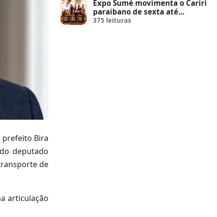
Expo Sumé movimenta o Cariri
paraibano de sexta até
domingo
375 leituras
prefeito Bira
 do deputado
transporte de
a articulação