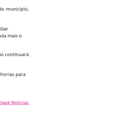
do município,
liar
nda mais o
ão continuará
lhorias para