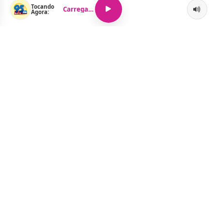
Tocando
Carregando...
Agora:
O Portal Jacquelline Oliveira nasce com a proposta de levar até
você muito mais do que notícias — aqui você encontra um
verdadeiro universo de informação, entretenimento e boa
música. Um espaço dinâmico, atualizado e pensado para quem
quer se manter por dentro de tudo o que acontece, sem abrir
mão da diversão.
Menu
Notícias