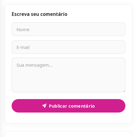
Escreva seu comentário
Nome
E-mail
Mensagem
Publicar comentário